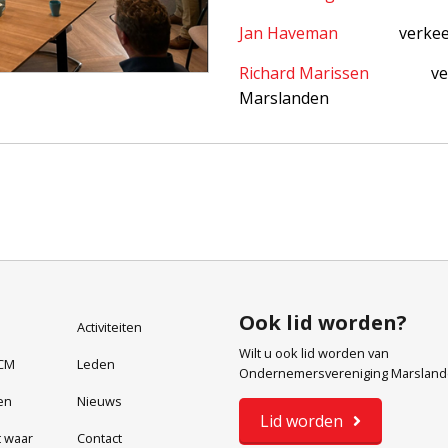
Jan Haveman
 		ver
Richard Marissen
v
Marslanden
Ook lid worden?
Activiteiten
Wilt u ook lid worden van
CM
Leden
Ondernemersvereniging Marslan
en
Nieuws
Lid worden
t waar
Contact