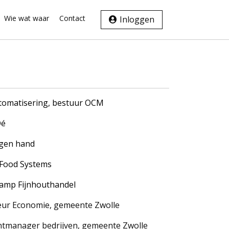
Wie wat waar
Contact
Inloggen
tomatisering, bestuur OCM
Dé
igen hand
ec Food Systems
skamp Fijnhouthandel
eur Economie, gemeente Zwolle
ntmanager bedrijven, gemeente Zwolle