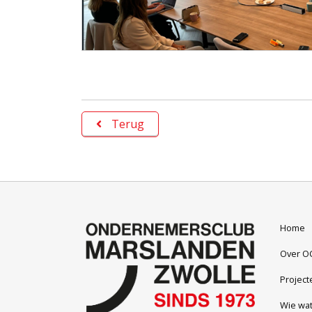
Terug
Home
Over O
Project
Wie wa