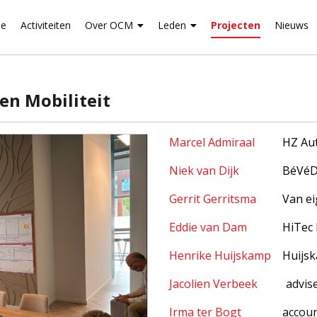
e
Activiteiten
Over OCM
Leden
Projecten
Nieuws
en Mobiliteit
Marcel Admiraal
HZ Au
Niek van Dijk
BéVé
Gerrit Gerritsma
Van e
Eddie van Dam
 		HiT
Henrike Huijskamp
 	Huij
Jacolien Verbeek
advis
Irma ter Bogt
accou