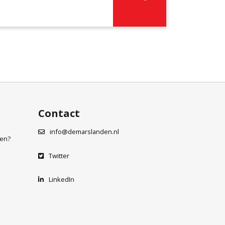
we Hart, de andere
 van Zwolle!
Contact
info@demarslanden.nl
den?
Twitter
LinkedIn