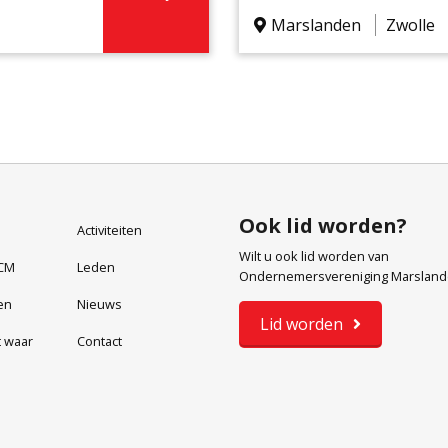
bots,
Hessenpoort en Het Blau
Marslanden
Zwolle
elijk wordt
ondernemersverenigingen
Ook lid worden?
Activiteiten
Wilt u ook lid worden van
CM
Leden
Ondernemersvereniging Marslan
en
Nieuws
Lid worden
t waar
Contact