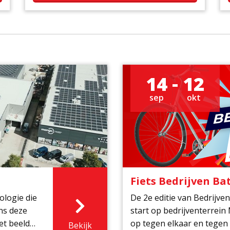
zelfs drie goede doelen: Monicares
Foundation, Ronald McDonald Huis Zwolle
en IntermeZZo Zwolle.
14
12
sep
okt
Fiets Bedrijven Bat
ologie die
De 2e editie van Bedrijve
ens deze
start op bedrijventerrei
et beeld
op tegen elkaar en tegen 
Bekijk