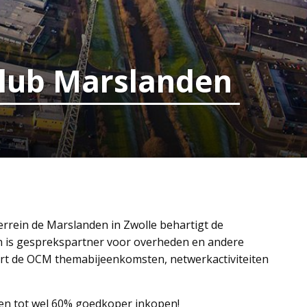
lub Marslanden
rrein de Marslanden in Zwolle
behartigt de
 en is gesprekspartner voor overheden en andere
rt de OCM themabijeenkomsten, netwerkactiviteiten
den tot wel 60% goedkoper inkopen!