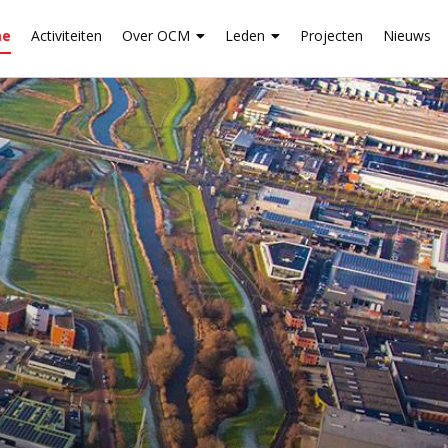
me
Activiteiten
Over OCM
Leden
Projecten
Nieuws