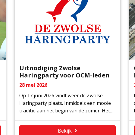
Uitnodiging Zwolse
Haringparty voor OCM-leden
28 mei 2026
Op 17 juni 2026 vindt weer de Zwolse
Haringparty plaats. Inmiddels een mooie
traditie aan het begin van de zomer. Het
festival waar nieuwe en oude maatjes
elkaar ontmoeten en ondertussen
Bekijk
bijdragen aan het goede doel. Dit jaar