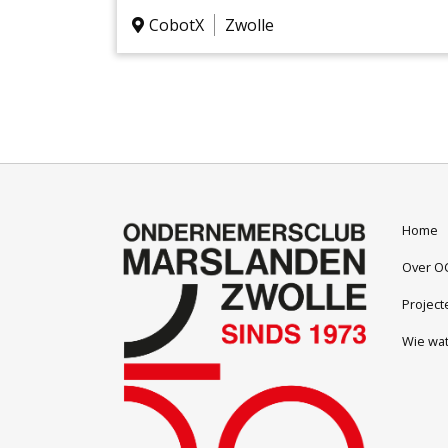
van hoe moderne robotica, in dit geval co
CobotX
Zwolle
oftewel samenwerkende robots, daadwerk
toegepast in de praktijk.
Home
Over O
Project
Wie wa