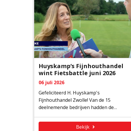
Huyskamp’s Fijnhouthandel
wint Fietsbattle juni 2026
06 juli 2026
Gefeliciteerd H. Huyskamp's
Fijnhouthandel Zwolle! Van de 15
deelnemende bedrijven hadden de
medewerkers van Huyskamp's in de
maand juni omgerekend de meeste
Bekijk
kilometers gefietst. De hoofdprijs is een