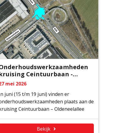
Onderhoudswerkzaamheden
kruising Ceintuurbaan -
Oldeneelallee
27 mei 2026
In juni (15 t/m 19 juni) vinden er
onderhoudswerkzaamheden plaats aan de
kruising Ceintuurbaan – Oldeneelallee
Bekijk