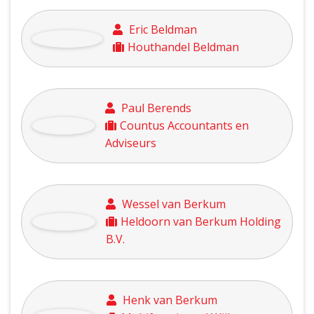
Vera Balk
Plankenland / THE STAIRS
FACTORY
Rinus van den Beld
Nizon
Eric Beldman