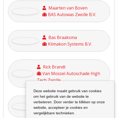
Jasper Bitterling
SWZ woningcorporatie
Stefan Bod
JadaCare
Mart Borns
Deze website maakt gebruik van cookies
Rubix bv
om het gebruik van de website te
verbeteren. Door verder te klikken op onze
website, accepteer je cookies en
vergelijkbare technieken.