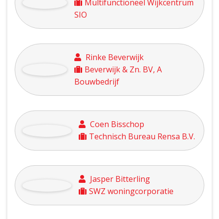
Houthandel Beldman
Paul Berends
Countus Accountants en
Adviseurs
Wessel van Berkum
Heldoorn van Berkum Holding
B.V.
Henk van Berkum