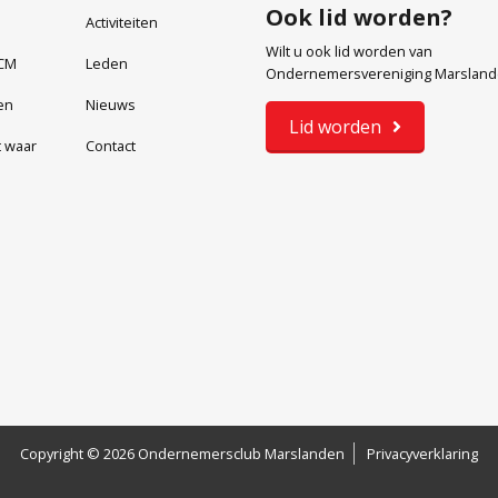
Ook lid worden?
Activiteiten
Wilt u ook lid worden van
CM
Leden
Ondernemersvereniging Marslan
en
Nieuws
Lid worden
t waar
Contact
Copyright © 2026 Ondernemersclub Marslanden
Privacyverklaring