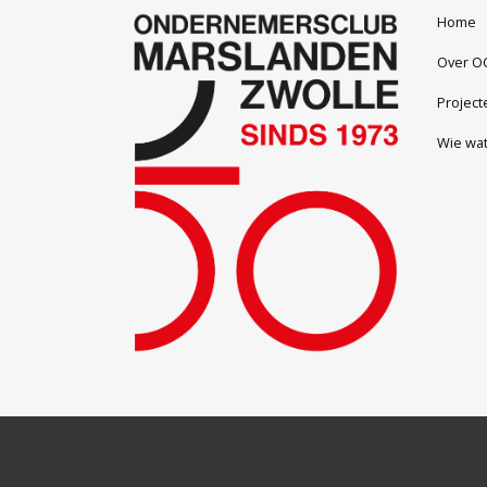
Home
Over O
Project
Wie wa